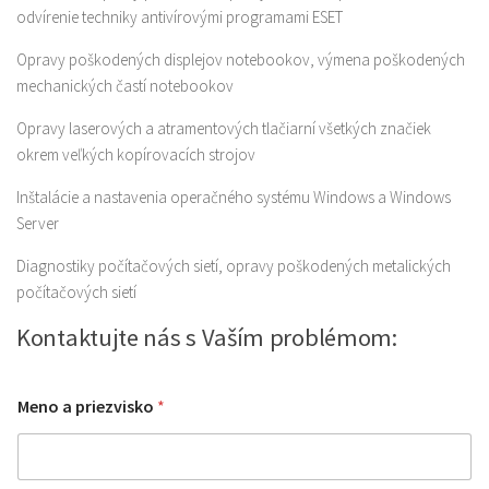
odvírenie techniky antivírovými programami ESET
Opravy poškodených displejov notebookov, výmena poškodených
mechanických častí notebookov
Opravy laserových a atramentových tlačiarní všetkých značiek
okrem veľkých kopírovacích strojov
Inštalácie a nastavenia operačného systému Windows a Windows
Server
Diagnostiky počítačových sietí, opravy poškodených metalických
počítačových sietí
Kontaktujte nás s Vaším problémom:
s
Meno a priezvisko
*
p
r
á
v