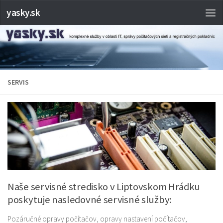
yasky.sk
SERVIS
Naše servisné stredisko v Liptovskom Hrádku
poskytuje nasledovné servisné služby:
Pozáručné opravy počítačov, opravy nastavení počítačov,