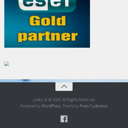
yasky.sk © 2026. All Rights Reserved.
Powered by
WordPress
. Theme by
Press Customizr
.