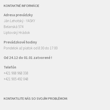
KONTAKTNÉ INFORMÁCIE
Adresa prevádzky
Ján Lehotský - YASKY
Belanská 574
Liptovský Hrádok
Prevádzkové hodiny
Pondelok až piatok od 8:30 do 17:00
Od 24.12 do 01.01 zatvorené !
Telefón
+421 908 968 338
+421 905 492 048
KONTAKTUJTE NÁS SO SVOJÍM PROBLÉMOM:
M
M